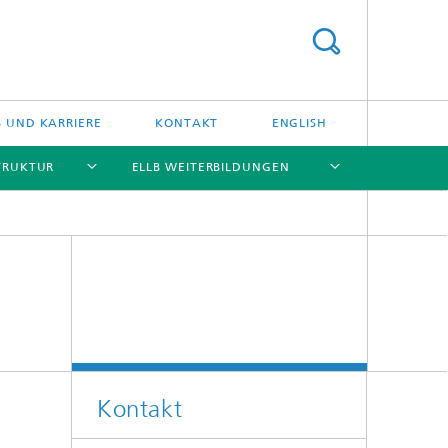
S UND KARRIERE
KONTAKT
ENGLISH
TRUKTUR
ELLB WEITERBILDUNGEN
[X]
[X]
[X]
[X]
[X]
Kontakt