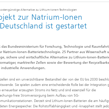
kostengünstige Alternative zu Lithium-Ionen-Technologien
jekt zur Natrium-Ionen
Vertiefungsseminare
 Deutschland ist gestartet
 das Bundesministerium für Forschung, Technologie und Raumfahrt
r Natrium-Ionen-Batterietechnologie. 25 Partner aus Wissenschaft 
e, sichere und wirtschaftliche Alternative zu Lithium-Ionen-Batter
ormatiger, marktreifer Zellen sowie der Bewertung der Recycelbarkei
in industrielle Anwendungen.
ezellen sind ein unverzichtbarer Bestandteil der von der EU bis 2030 besch
ätswende. Sie spielen zudem eine entscheidende Rolle bei der Integration 
erneuerbar erzeugten Stroms ins Netz und sind essenziell für die
echungs-freie Stromversorgung beim Aufbau von 5G-
munikationsstationen. Derzeit sind Lithium-Ionen-Batterien die am häufig
eten Energiespeicher. Die Rohstoffabhängigkeit und -knappheit stellt jed