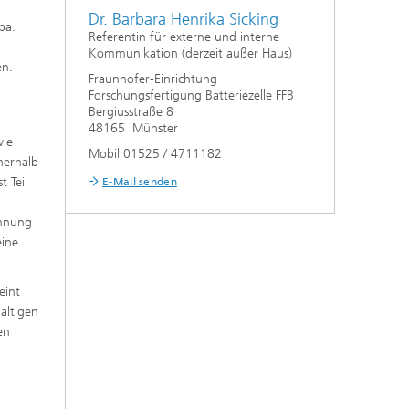
Dr. Barbara Henrika Sicking
pa.
Referentin für externe und interne
Kommunikation (derzeit außer Haus)
en.
Fraunhofer-Einrichtung
Forschungsfertigung Batteriezelle FFB
Bergiusstraße 8
48165 Münster
wie
Mobil 01525 / 4711182
nerhalb
 Teil
E-Mail senden
ahnung
eine
eint
altigen
en