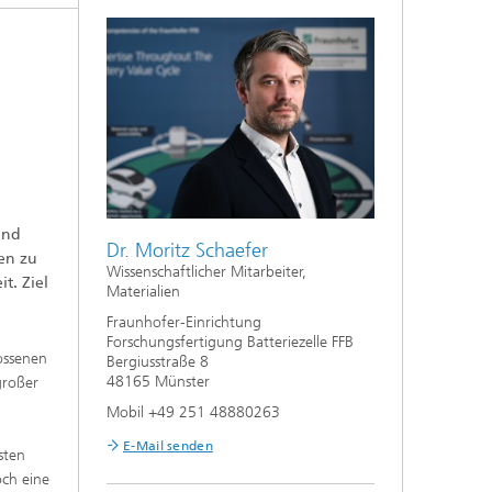
und
Dr. Moritz Schaefer
ien zu
Wissenschaftlicher Mitarbeiter,
t. Ziel
Materialien
Fraunhofer-Einrichtung
Forschungsfertigung Batteriezelle FFB
lossenen
Bergiusstraße 8
48165 Münster
großer
Mobil +49 251 48880263
E-Mail senden
sten
och eine