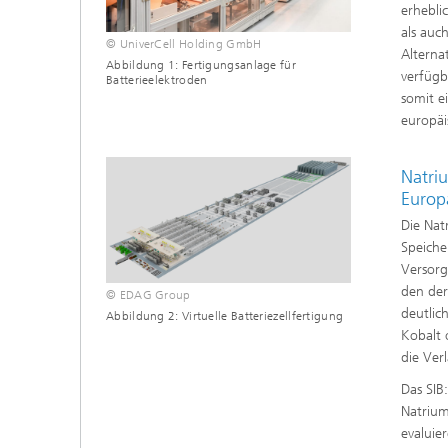
erhebli
als auc
© UniverCell Holding GmbH
Alterna
Abbildung 1: Fertigungsanlage für
verfügb
Batterieelektroden
somit e
europäi
Natri
Europ
Die Nat
Speiche
Versorg
den der
© EDAG Group
deutlic
Abbildung 2: Virtuelle Batteriezellfertigung
Kobalt 
die Ver
Das SIB
Natrium
evaluie