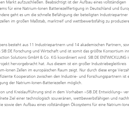
chen Markt aufzuschließen. Beabsichtigt ist der Aufbau eines vollständigen
ems für eine Natrium-Ionen Batteriezellfertigung in Deutschland und Euro
ndere geht es um die schnelle Befähigung der beteiligten Industriepartner
ezellen im großen Maßstab, marktreif und wettbewerbsfähig zu produzier
ns besteht aus 11 Industriepartnern und 14 akademischen Partnern, so
us SIB:DE Forschung und Wirtschaft und ist somit das größte Konsortium in
ction Solutions GmbH & Co. KG koordiniert wird. SIB:DE ENTWICKLUNG ist
ojekt hervorgebracht hat. Aus diesem ist ein großer Industriebegleitkreis
rium-Ionen Zellen im europäischen Raum zeigt. Nur durch diese enge Verz
iziente Kooperation zwischen den Industrie- und Forschungspartnern ist 
gung der Natrium-Ionen-Batteriezellen möglich.
ion und Kreislaufführung sind in dem Vorhaben ››SIB.DE Entwicklung‹‹ ver
ete Ziel einer technologisch souveränen, wettbewerbsfähigen und nachh
ie sowie den Aufbau eines vollständigen Ökosystems für eine Natrium-Ion