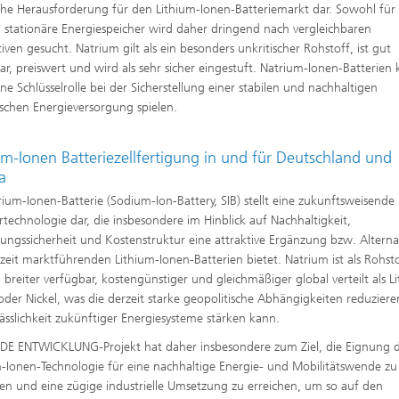
che Herausforderung für den Lithium-Ionen-Batteriemarkt dar. Sowohl für
h stationäre Energiespeicher wird daher dringend nach vergleichbaren
tiven gesucht. Natrium gilt als ein besonders unkritischer Rohstoff, ist gut
ar, preiswert und wird als sehr sicher eingestuft. Natrium-Ionen-Batterien
ine Schlüsselrolle bei der Sicherstellung einer stabilen und nachhaltigen
schen Energieversorgung spielen.
um-Ionen Batteriezellfertigung in und für Deutschland und
a
rium-Ionen-Batterie (Sodium-Ion-Battery, SIB) stellt eine zukunftsweisende
rtechnologie dar, die insbesondere im Hinblick auf Nachhaltigkeit,
ungssicherheit und Kostenstruktur eine attraktive Ergänzung bzw. Alterna
zeit marktführenden Lithium-Ionen-Batterien bietet. Natrium ist als Rohst
h breiter verfügbar, kostengünstiger und gleichmäßiger global verteilt als L
oder Nickel, was die derzeit starke geopolitische Abhängigkeiten reduzier
lässlichkeit zukünftiger Energiesysteme stärken kann.
:DE ENTWICKLUNG-Projekt hat daher insbesondere zum Ziel, die Eignung 
-Ionen-Technologie für eine nachhaltige Energie- und Mobilitätswende zu
ren und eine zügige industrielle Umsetzung zu erreichen, um so auf den