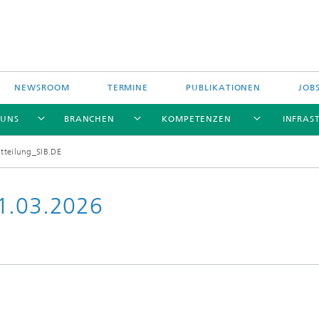
NEWSROOM
TERMINE
PUBLIKATIONEN
JOB
 UNS
BRANCHEN
KOMPETENZEN
INFRAS
tteilung_SIB.DE
31.03.2026
efinanzierte
ngsprojekte
ich geförderte
ngsprojekte