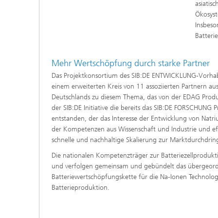
asiatis
Ökosyst
Insbeso
Batteri
Mehr Wertschöpfung durch starke Partner
Das Projektkonsortium des SIB:DE ENTWICKLUNG-Vorhabe
einem erweiterten Kreis von 11
assoziierten Partnern a
Deutschlands zu diesem Thema, das von der EDAG Produ
der SIB:DE Initiative die bereits das SIB:DE FORSCHUNG Pr
entstanden, der das Interesse der Entwicklung von Nat
der Kompetenzen aus Wissenschaft und Industrie und eff
schnelle und nachhaltige Skalierung zur Marktdurchdrin
Die nationalen Kompetenzträger zur Batteriezellprodukt
und verfolgen gemeinsam und gebündelt das übergeordn
Batteriewertschöpfungskette für die Na-Ionen Technolog
Batterieproduktion.