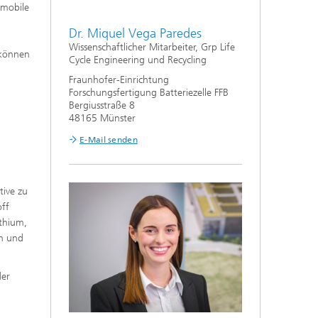
 mobile
Dr. Miquel Vega Paredes
Wissenschaftlicher Mitarbeiter, Grp Life
 können
Cycle Engineering und Recycling
Fraunhofer-Einrichtung
Forschungsfertigung Batteriezelle FFB
Bergiusstraße 8
48165 Münster
E-Mail senden
tive zu
off
ithium,
en und
der