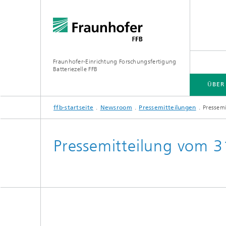
Fraunhofer-Einrichtung Forschungsfertigung
Batteriezelle FFB
ÜBER
ffb-startseite
Newsroom
Pressemitteilungen
Pressemi
ÜBER UNS
BRANCHEN
KOMPETENZEN
INFRASTRUKTUR
ELLB WEITERBILDUNGEN
Pressemitteilung vom 
Industri
Forschu
Öffentl
Forschu