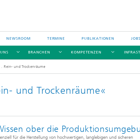
NEWSROOM
TERMINE
PUBLIKATIONEN
JOB
 UNS
BRANCHEN
KOMPETENZEN
INFRAS
Rein- und Trockenräume
ein- und Trockenräume«
efinanzierte
ngsprojekte
ich geförderte
ngsprojekte
 Wissen ober die Produktionsumgeb
nziell für die Herstellung von hochwertigen, langlebigen und sicheren