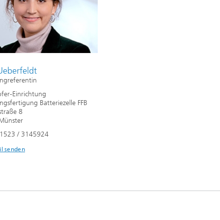
Ueberfeldt
ngreferentin
fer-Einrichtung
ngsfertigung Batteriezelle FFB
straße 8
Münster
01523 / 3145924
il senden