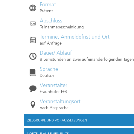
Format
Präsenz
Abschluss
Teilnahmebescheinigung
Termine, Anmeldefrist und Ort
auf Anfrage
Dauer/ Ablauf
8 Lernstunden an zwei aufeinanderfolgenden Tage
Sprache
Deutsch
Veranstalter
Fraunhofer FFB
Veranstaltungsort
nach Absprache
ZIELGRUPPE UND VORAUSSETZUNGEN
VORTEILE AUF EINEN BLICK