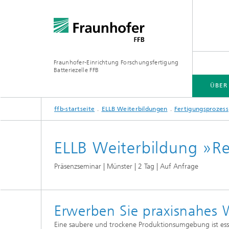
Fraunhofer-Einrichtung Forschungsfertigung
Batteriezelle FFB
ÜBER
ffb-startseite
ELLB Weiterbildungen
Fertigungsprozess
ÜBER UNS
BRANCHEN
KOMPETENZEN
INFRASTRUKTUR
ELLB WEITERBILDUNGEN
ELLB Weiterbildung »R
Industri
Präsenzseminar | Münster | 2 Tag | Auf Anfrage
Forschu
Öffentl
Forschu
Erwerben Sie praxisnahes
Eine saubere und trockene Produktionsumgebung ist esse