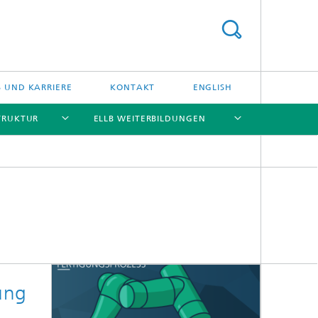
S UND KARRIERE
KONTAKT
ENGLISH
TRUKTUR
ELLB WEITERBILDUNGEN
[X]
[X]
[X]
[X]
[X]
ung