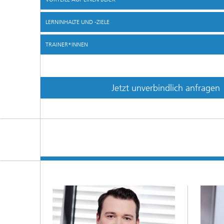
LERNINHALTE UND -ZIELE
TRAINER*INNEN
Jetzt unverbindlich anfragen