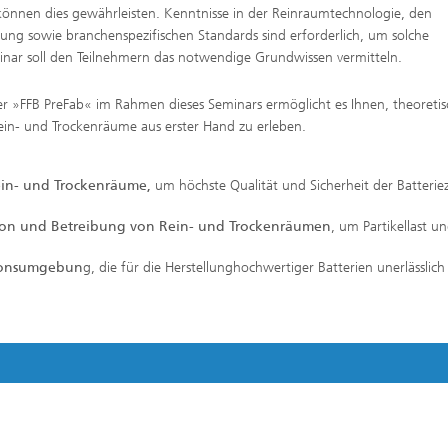
e können dies gewährleisten. Kenntnisse in der Reinraumtechnologie, den
erung sowie branchenspezifischen Standards sind erforderlich, um solche
inar soll den Teilnehmern das notwendige Grundwissen vermitteln.
Vertiefungsseminare
r »FFB PreFab« im Rahmen dieses Seminars ermöglicht es Ihnen, theoretis
in- und Trockenräume aus erster Hand zu erleben.
ein- und Trockenräume,
um höchste Qualität und Sicherheit der Batteriez
ption und Betreibung von Rein- und Trockenräumen
, um Partikellast u
tionsumgebun
g, die für die Herstellunghochwertiger Batterien unerlässlich