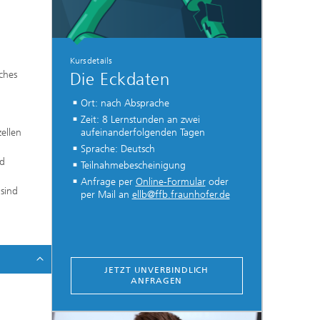
Kursdetails
ches
Die Eckdaten
Ort: nach Absprache
Zeit: 8 Lernstunden an zwei
ellen
aufeinanderfolgenden Tagen
Sprache: Deutsch
nd
Teilnahmebescheinigung
Anfrage per
Online-Formular
oder
 sind
per Mail an
ellb@ffb.fraunhofer.de
JETZT UNVERBINDLICH
ANFRAGEN