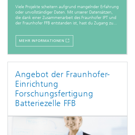
Viele Projekte scheitern aufgrund mangelnder Erfahrung
oder unvollständiger Daten. Mit unserer Datensätzen,
die dank einer Zusammenarbeit des Fraunhofer IPT und
der Fraunhofer FFB entstanden ist, hast du Zugang zu...
MEHR INFORMATIONEN
Angebot der Fraunhofer-
Einrichtung
Forschungsfertigung
Batteriezelle FFB