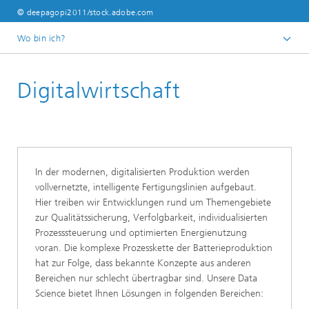
© deepagopi2011/stock.adobe.com
Wo bin ich?
ffb-startseite
Digitalwirtschaft
Branchen
In der modernen, digitalisierten Produktion werden
vollvernetzte, intelligente Fertigungslinien aufgebaut.
Hier treiben wir Entwicklungen rund um Themengebiete
zur Qualitätssicherung, Verfolgbarkeit, individualisierten
Prozesssteuerung und optimierten Energienutzung
voran. Die komplexe Prozesskette der Batterieproduktion
hat zur Folge, dass bekannte Konzepte aus anderen
Bereichen nur schlecht übertragbar sind. Unsere Data
Science bietet Ihnen Lösungen in folgenden Bereichen: