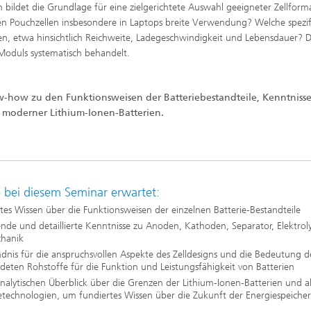
 bildet die Grundlage für eine zielgerichtete Auswahl geeigneter Zellform
n Pouchzellen insbesondere in Laptops breite Verwendung? Welche spezif
gen, etwa hinsichtlich Reichweite, Ladegeschwindigkeit und Lebensdauer? D
Moduls systematisch behandelt.
ow-how zu den Funktionsweisen der Batteriebestandteile, Kenntnisse
moderner Lithium-Ionen-Batterien.
 bei diesem Seminar erwartet:
tes Wissen über die Funktionsweisen der einzelnen Batterie-Bestandteile
ende und detaillierte Kenntnisse zu Anoden, Kathoden, Separator, Elektrol
chanik
dnis für die anspruchsvollen Aspekte des Zelldesigns und die Bedeutung d
eten Rohstoffe für die Funktion und Leistungsfähigkeit von Batterien
nalytischen Überblick über die Grenzen der Lithium-Ionen-Batterien und al
etechnologien, um fundiertes Wissen über die Zukunft der Energiespeiche