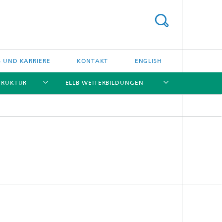
S UND KARRIERE
KONTAKT
ENGLISH
TRUKTUR
ELLB WEITERBILDUNGEN
[X]
[X]
[X]
[X]
[X]