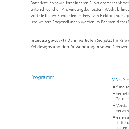
Batteriezellen sowie ihrer inneren Funktionsmechanismen
unterschiedlichen Anwendungskontexten. Weshalb finde
Vorteile bieten Rundzellen im Einsatz in Elektrofahrzeu
und weitere Fragestellungen werden im Rahmen dieses 
Interesse geweckt? Dann vertiefen Sie jetzt Ihr Kn
Zelldesigns und den Anwendungen sowie Grenzen 
Programm
Was Sie
fundier
vertief
Zellme
Verstän
verwend
einen a
Batteri
bieten