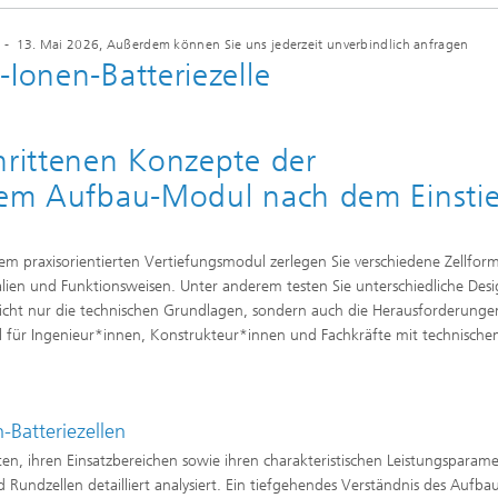
-
13. Mai 2026
, Außerdem können Sie uns jederzeit unverbindlich anfragen
-Ionen-Batteriezelle
Vertiefungsseminare
hrittenen Konzepte der
esem Aufbau-Modul nach dem Einsti
sem praxisorientierten Vertiefungsmodul zerlegen Sie verschiedene Zellfor
alien und Funktionsweisen. Unter anderem testen Sie unterschiedliche Des
 nicht nur die technischen Grundlagen, sondern auch die Herausforderunge
l für Ingenieur*innen, Konstrukteur*innen und Fachkräfte mit technisch
-Batteriezellen
en, ihren Einsatzbereichen sowie ihren charakteristischen Leistungsparame
Rundzellen detailliert analysiert. Ein tiefgehendes Verständnis des Aufba