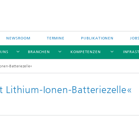
NEWSROOM
TERMINE
PUBLIKATIONEN
JOB
 UNS
BRANCHEN
KOMPETENZEN
INFRAS
onen-Batteriezelle«
 Lithium-Ionen-Batteriezelle«
efinanzierte
ngsprojekte
ich geförderte
ngsprojekte