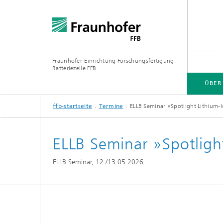
Fraunhofer-Einrichtung Forschungsfertigung
Batteriezelle FFB
ÜBER
ffb-startseite
Termine
ELLB Seminar »Spotlight Lithium-I
ÜBER UNS
BRANCHEN
KOMPETENZEN
INFRASTRUKTUR
ELLB WEITERBILDUNGEN
ELLB Seminar »Spotlight
Industri
ELLB Seminar, 12./13.05.2026
Forschu
Öffentl
Forschu