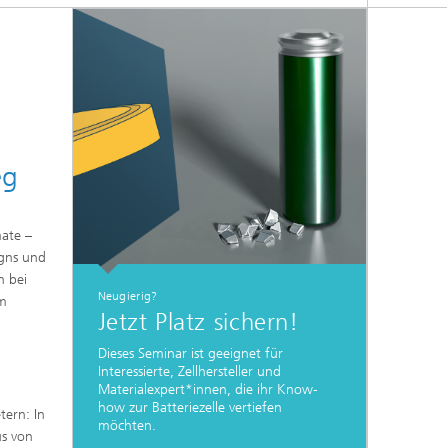
eg
mate –
igns und
n bei
Neugierig?
em
Jetzt Platz sichern!
Dieses Seminar ist geeignet für
Interessierte, Zellhersteller und
Materialexpert*innen, die ihr Know-
how zur Batteriezelle vertiefen
tern: In
möchten.
us von