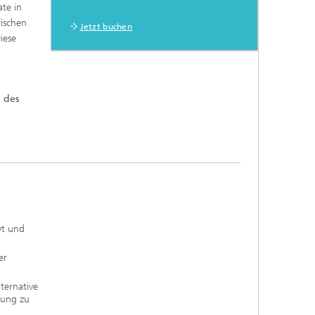
ate in
ischen
Jetzt buchen
iese
 des
yt und
er
ternative
rung zu