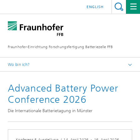
ENGLISH
Fraunhofer-Einrichtung Forschungsfertigung Batteriezelle FFB
Wo bin ich?
ffb-startseite
Advanced Battery Power
Termine
Conference 2026
Die Inter­nationale Batterie­tagung in Münster
Konferenz & Ausstellung
/
14. April 2026
-
16. April 2026