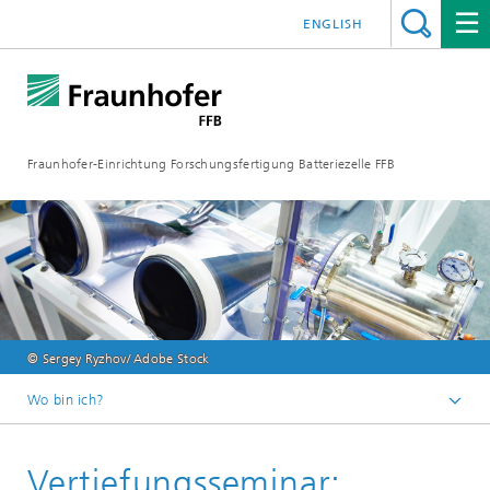
ENGLISH
Fraunhofer-Einrichtung Forschungsfertigung Batteriezelle FFB
© Sergey Ryzhov/ Adobe Stock
Wo bin ich?
ffb-startseite
Vertiefungsseminar:
ELLB Weiterbildungen