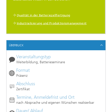
Qualität in der Batteriezellfertigung
Industrialisierung und Produktionsmanagement
ÜBERBLICK
Veranstaltungstyp
Weiterbildung, Batterieseminare
Format
Präsenz
Abschluss
Zertifikat
Termine, Anmeldefrist und Ort
nach Absprache und eigenen Wünschen realisierbar
Dauer/ Ablauf