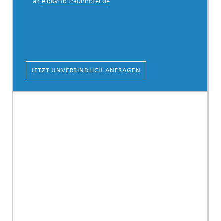
an
ellb@ffb.fraunhofer.de
JETZT UNVERBINDLICH ANFRAGEN