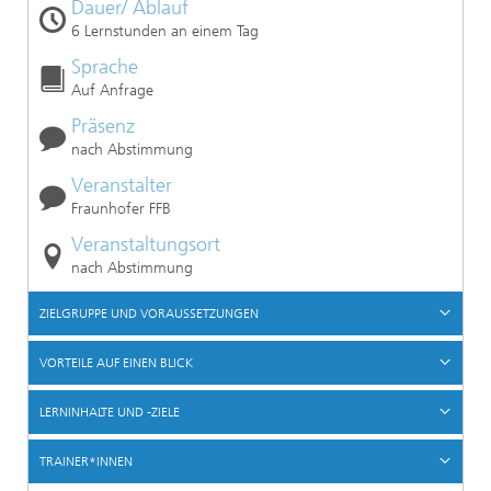
Dauer/ Ablauf
6 Lernstunden an einem Tag
Sprache
Auf Anfrage
Präsenz
nach Abstimmung
Veranstalter
Fraunhofer FFB
Veranstaltungsort
nach Abstimmung
ZIELGRUPPE UND VORAUSSETZUNGEN
VORTEILE AUF EINEN BLICK
LERNINHALTE UND -ZIELE
TRAINER*INNEN