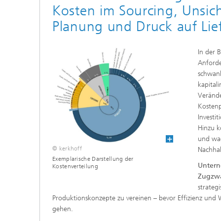
Kosten im Sourcing, Unsich
Planung und Druck auf Lie
In der 
Anforde
schwank
kapital
Veränd
Kostenp
Investi
Hinzu k
und wa
© kerkhoff
Nachhal
Exemplarische Darstellung der
Untern
Kostenverteilung
Zugzw
strateg
Produktionskonzepte zu vereinen – bevor Effizienz und 
gehen.