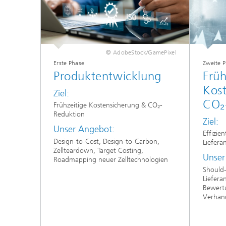
© AdobeStock/GamePixel
Erste Phase
Zweite 
Produktentwicklung
Früh
Kos
Ziel:
CO₂
Frühzeitige Kostensicherung & CO₂-
Reduktion
Ziel:
Unser Angebot:
Effizie
Design-to-Cost, Design-to-Carbon,
Liefera
Zellteardown, Target Costing,
Unser
Roadmapping neuer Zelltechnologien
Should-
Liefera
Bewertu
Verhan