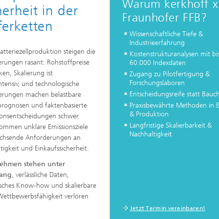
Warum kerkhoff x
erheit in der
Fraunhofer FFB?
ferketten
Wissenschaftliche Tiefe &
Vertiefungsseminare
Industrieerfahrung
Batteriezellproduktion steigen die
Kostenstrukturanalysen mit bi
rungen rasant: Rohstoffpreise
60.000 Indexdaten
en, Skalierung ist
Zugang zu Pilotfertigung &
Forschungslaboren
intensiv, und technologische
Entscheidungsreife statt Bauc
erungen machen belastbare
Praxisbewährte Methoden in E
rognosen und faktenbasierte
& Produktion
tionsentscheidungen schwer.
Langfristige Skalierbarkeit &
ommen unklare Emissionsziele
Nachhaltigkei
t
chsende Anforderungen an
tigkeit und Einkaufssicherheit.
ehmen stehen unter
ang
, verlässliche Daten,
isches Know-how und skalierbare
Wettbewerbsfähigkeit verloren
Jetzt Termin vereinbaren!