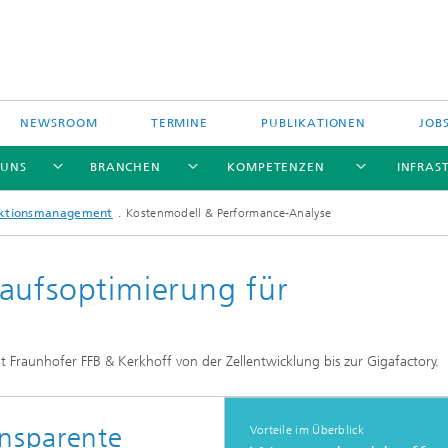
NEWSROOM
TERMINE
PUBLIKATIONEN
JOB
 UNS
BRANCHEN
KOMPETENZEN
INFRAS
duktionsmanagement
Kostenmodell & Performance-Analyse
aufsoptimierung für
efinanzierte
ngsprojekte
t Fraunhofer FFB & Kerkhoff von der Zellentwicklung bis zur Gigafactory.
ich geförderte
ngsprojekte
ansparente
Vorteile im Überblick