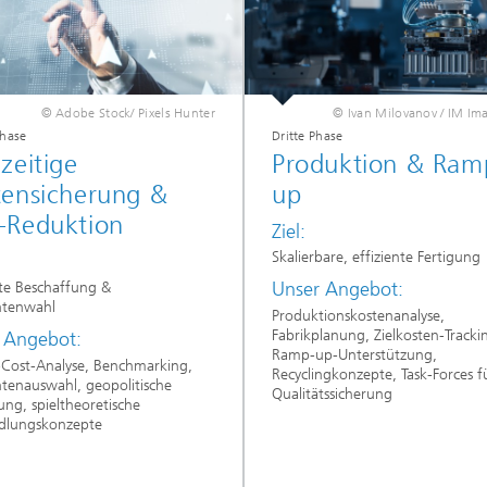
© Adobe Stock/ Pixels Hunter
© Ivan Milovanov / IM Im
Phase
Dritte Phase
zeitige
Produktion & Ram
tensicherung &
up
-Reduktion
Ziel:
Skalierbare, effiziente Fertigung
Unser Angebot:
nte Beschaffung &
ntenwahl
Produktionskostenanalyse,
Fabrikplanung, Zielkosten-Tracki
 Angebot:
Ramp-up-Unterstützung,
Cost-Analyse, Benchmarking,
Recyclingkonzepte, Task-Forces f
ntenauswahl, geopolitische
Qualitätssicherung
ng, spieltheoretische
dlungskonzepte