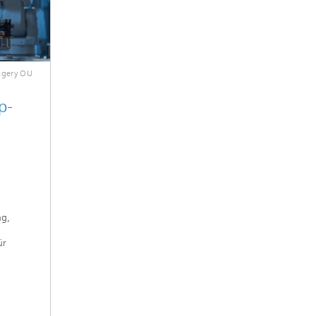
agery OU
p-
ng,
ür