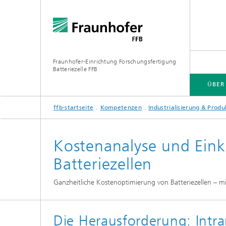
Fraunhofer-Einrichtung Forschungsfertigung
Batteriezelle FFB
ÜBER
ffb-startseite
Kompetenzen
Industrialisierung & Pro
ÜBER UNS
BRANCHEN
KOMPETENZEN
INFRASTRUKTUR
ELLB WEITERBILDUNGEN
Kostenanalyse und Eink
Industri
Batteriezellen
Forschu
Ganzheitliche Kostenoptimierung von Batteriezellen – mi
Öffentl
Forschu
Die Herausforderung: Intr