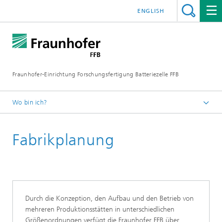
ENGLISH
Fraunhofer-Einrichtung Forschungsfertigung Batteriezelle FFB
Wo bin ich?
ffb-startseite
Fabrikplanung
Kompetenzen
Durch die Konzeption, den Aufbau und den Betrieb von
mehreren Produktionsstätten in unterschiedlichen
Größenordnungen verfügt die Fraunhofer FFB über