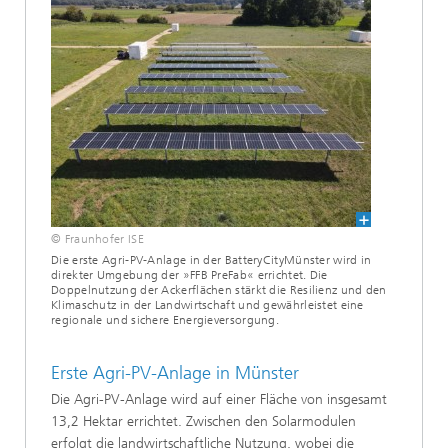
© Fraunhofer ISE
Die erste Agri-PV-Anlage in der BatteryCityMünster wird in
direkter Umgebung der »FFB PreFab« errichtet. Die
Doppelnutzung der Ackerflächen stärkt die Resilienz und den
Klimaschutz in der Landwirtschaft und gewährleistet eine
regionale und sichere Energieversorgung.
Erste Agri-PV-Anlage in Münster
Die Agri-PV-Anlage wird auf einer Fläche von insgesamt
13,2 Hektar errichtet. Zwischen den Solarmodulen
erfolgt die landwirtschaftliche Nutzung, wobei die