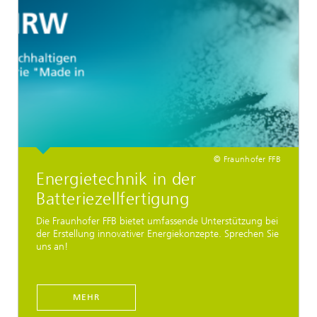
© Fraunhofer FFB
Energietechnik in der
Batteriezellfertigung
Die Fraunhofer FFB bietet umfassende Unterstützung bei
der Erstellung innovativer Energiekonzepte. Sprechen Sie
uns an!
MEHR