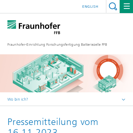
ENGLISH
Fraunhofer-Einrichtung Forschungsfertigung Batteriezelle FFB
Wo bin ich?
ffb-startseite
Pressemitteilung vom
Newsroom
Pressemitteilungen
16.11.2023